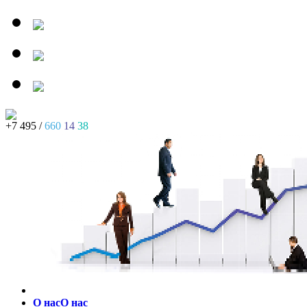
+7 495 /
660
14
38
О нас
О нас