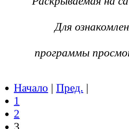
Раскрываемая на с
Для ознакомле
программы просм
Начало
|
Пред.
|
1
2
3